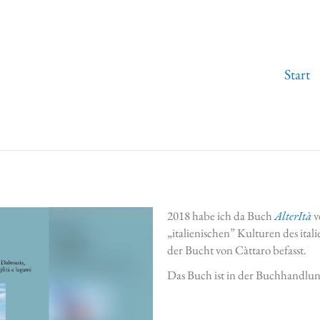
Start
2018 habe ich da Buch
AlterItà
v
„italienischen” Kulturen des ita
der Bucht von Càttaro befasst.
Das Buch ist in der Buchhandlu