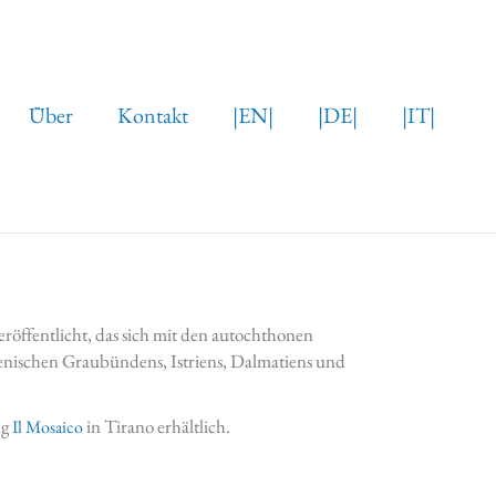
Über
Kontakt
|EN|
|DE|
|IT|
eröffentlicht, das sich mit den autochthonen
lienischen Graubündens, Istriens, Dalmatiens und
ng
in Tirano erhältlich.
Il Mosaico